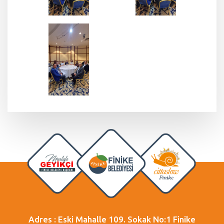
Adres : Eski Mahalle 109. Sokak No:1 Finike